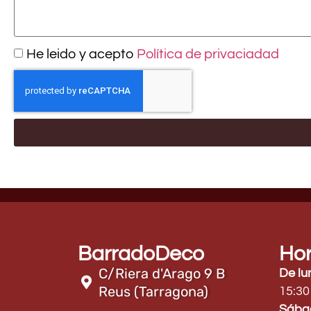
He leido y acepto
Política de privaciadad
BarradoDeco
Hor
C/Riera d'Arago 9 B
De lu
Reus (Tarragona)
15:30
Sába