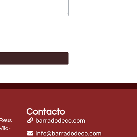
Contacto
barradodeco.com
 Reus
Vila-
info@barradodeco.com